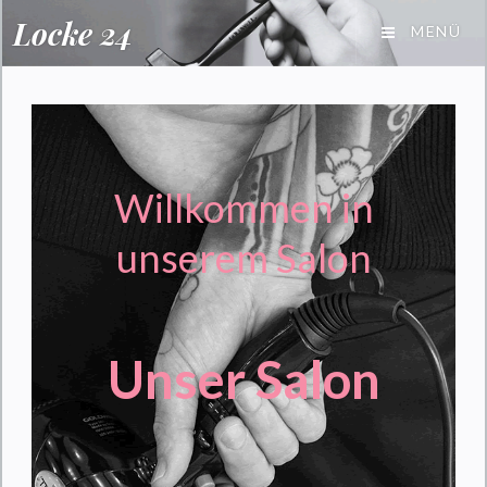
Locke 24
MENÜ
Willkommen in
unserem Salon
Unser Salon